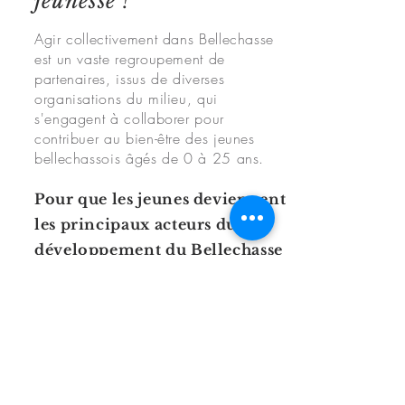
jeunesse !
Agir collectivement dans Bellechasse
est un vaste regroupement de
partenaires, issus de diverses
organisations du milieu, qui
s'engagent à collaborer pour
contribuer au bien-être des jeunes
bellechassois âgés de 0 à 25 ans.
Pour que les jeunes deviennent
les principaux acteurs du
développement du Bellechasse
de demain, un Bellechasse
dont ils seront fiers.
Crédit photo: PRECA
«
Agir collectivement
dans Bellechasse est la